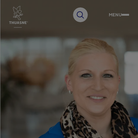
MENU
Faire
une
recherche
Choisissez votre pays
Australia
English
Notre Groupe
Belgium
Français
Belgium
Innovation
Nederlands
Czech Republic
Čeština
France
Expertise
Français
Germany
Deutsch
Engagements
Hungary
Magyar