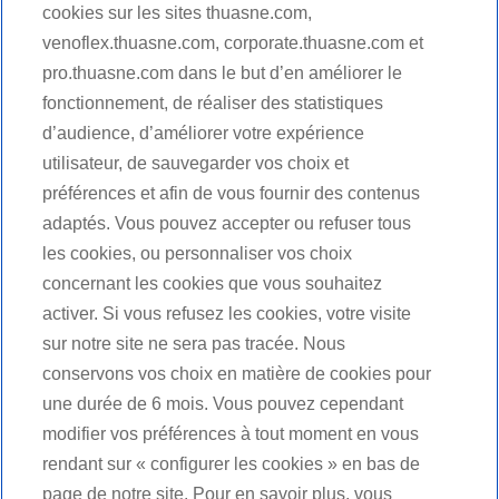
cookies sur les sites thuasne.com,
venoflex.thuasne.com, corporate.thuasne.com et
Une carrière porteuse de sens
pro.thuasne.com dans le but d’en améliorer le
avec Thuasne®
fonctionnement, de réaliser des statistiques
d’audience, d’améliorer votre expérience
Rejoindre Thuasne®, c'est participer à une aventure
humaine et contribuer à une mission porteuse de sens :
utilisateur, de sauvegarder vos choix et
VOIR
la santé.
préférences et afin de vous fournir des contenus
PLUS
adaptés. Vous pouvez accepter ou refuser tous
les cookies, ou personnaliser vos choix
Suivez-nous
concernant les cookies que vous souhaitez
activer. Si vous refusez les cookies, votre visite
sur notre site ne sera pas tracée. Nous
Facebook
Nous contacter
Youtube
LinkedIn
conservons vos choix en matière de cookies pour
une durée de 6 mois. Vous pouvez cependant
Candidats
modifier vos préférences à tout moment en vous
rendant sur « configurer les cookies » en bas de
Fournisseurs
page de notre site. Pour en savoir plus, vous