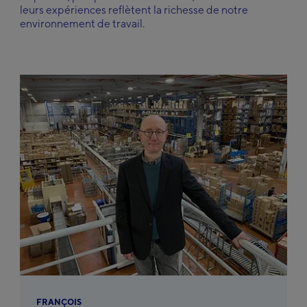
United Kingdom
leurs expériences reflètent la richesse de notre
English
environnement de travail.
®
Découvrez Thuasne
Group
Deutsch
English
Français
FRANÇOIS