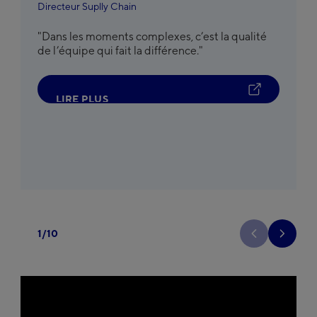
Directeur Suplly Chain
"Dans les moments complexes, c’est la qualité
de l’équipe qui fait la différence."
L
I
R
E
P
L
U
S
1
/
10
Précedent
Suivant