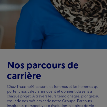
Italy
Italiano
Carrières
Japan
日本語
Kazakhstan
Русский
Faire
Middle-East
une
recherche
English
Netherlands
Nederlands
Poland
Polska
Nos parcours de
Slovakia
Slovenský
carrière
Spain
Español
Sweden
Chez Thuasne®, ce sont les femmes et les hommes qui
Svenska
portent nos valeurs, innovent et donnent du sens à
Ukraine
chaque projet. À travers leurs témoignages, plongez au
cœur de nos métiers et de notre Groupe. Parcours
український
inspirants, perspectives d’évolution, histoires de vie :