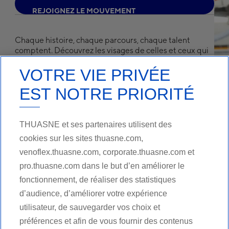
R
E
J
O
I
G
N
E
Z
L
E
M
O
U
V
E
M
E
N
T
Chaque histoire, chaque parcours, chaque talent
comptent. Découvrez les visages de celles et ceux qui
font bouger la vie des patients.
VOTRE VIE PRIVÉE
EST NOTRE PRIORITÉ
P
A
R
C
O
U
R
S
D
E
C
A
R
R
I
È
R
E
THUASNE et ses partenaires utilisent des
cookies sur les sites thuasne.com,
venoflex.thuasne.com, corporate.thuasne.com et
pro.thuasne.com dans le but d’en améliorer le
fonctionnement, de réaliser des statistiques
d’audience, d’améliorer votre expérience
utilisateur, de sauvegarder vos choix et
préférences et afin de vous fournir des contenus