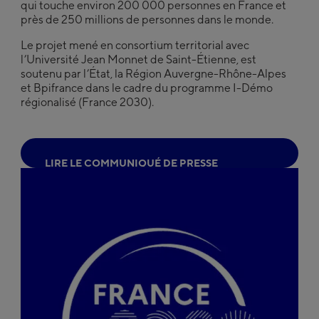
qui touche environ 200 000 personnes en France et
près de 250 millions de personnes dans le monde.
Le projet mené en consortium territorial avec
l’Université Jean Monnet de Saint-Étienne, est
soutenu par l’État, la Région Auvergne-Rhône-Alpes
et Bpifrance dans le cadre du programme I-Démo
régionalisé (France 2030).
L
I
R
E
L
E
C
O
M
M
U
N
I
Q
U
É
D
E
P
R
E
S
S
E