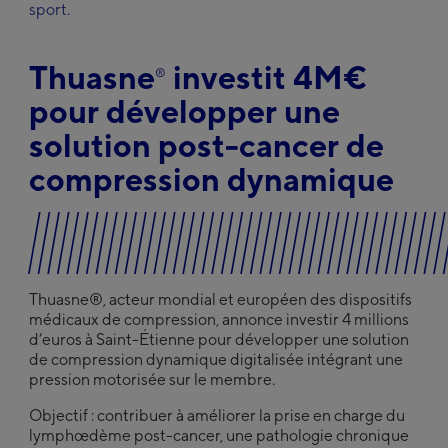
United Kingdom
sport.
English
Thuasne
investit 4M€
®
®
Découvrez Thuasne
Group
pour développer une
Deutsch
solution post-cancer de
English
Français
compression dynamique
Thuasne®, acteur mondial et européen des dispositifs
médicaux de compression, annonce investir 4 millions
d’euros à Saint-Étienne pour développer une solution
de compression dynamique digitalisée intégrant une
pression motorisée sur le membre.
Objectif : contribuer à améliorer la prise en charge du
lymphœdème post-cancer, une pathologie chronique