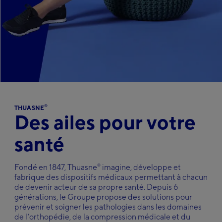
Italy
Italiano
Carrières
Japan
日本語
Kazakhstan
Русский
Faire
Middle-East
une
recherche
English
Netherlands
Nederlands
®
THUASNE
Poland
Des ailes pour votre
Polska
Slovakia
santé
Slovenský
Spain
®
Fondé en 1847, Thuasne
imagine, développe et
Español
Sweden
fabrique des dispositifs médicaux permettant à chacun
de devenir acteur de sa propre santé. Depuis 6
Svenska
générations, le Groupe propose des solutions pour
Ukraine
prévenir et soigner les pathologies dans les domaines
український
de l’orthopédie, de la compression médicale et du