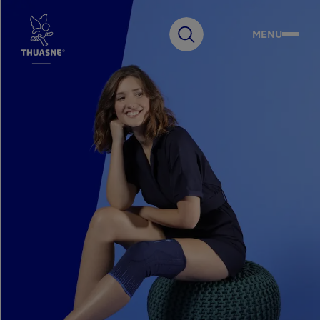
MENU
Faire
une
recherche
Choisissez votre pays
Australia
English
Notre Groupe
Belgium
Français
Belgium
Innovation
Nederlands
Czech Republic
Čeština
France
Expertise
Français
Germany
Deutsch
Engagements
Hungary
Magyar