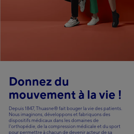
Italy
Italiano
Carrières
Japan
日本語
Kazakhstan
Русский
Faire
Middle-East
une
recherche
English
Netherlands
Nederlands
Poland
Polska
Donnez du
Slovakia
Slovenský
mouvement à la vie !
Spain
Español
Sweden
Depuis 1847, Thuasne® fait bouger la vie des patients.
Svenska
Nous imaginons, développons et fabriquons des
Ukraine
dispositifs médicaux dans les domaines de
l'orthopédie, de la compression médicale et du sport
український
pour permettre à chacun de devenir acteur de sa