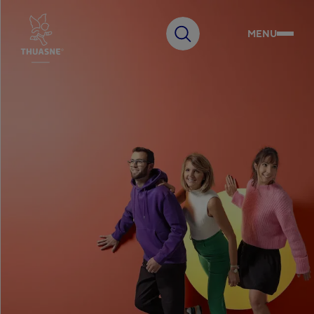
MENU
Faire
une
recherche
Choisissez votre pays
Australia
English
Notre Groupe
Belgium
Français
Belgium
Innovation
Nederlands
Czech Republic
Čeština
France
Expertise
Français
Germany
Deutsch
Engagements
Hungary
Magyar