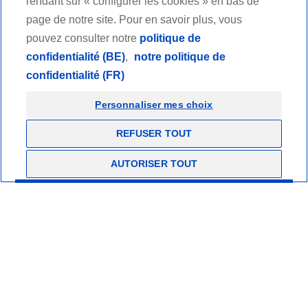
rendant sur « configurer les cookies » en bas de
Fournisseurs
page de notre site. Pour en savoir plus, vous
pouvez consulter notre
politique de
Revendeurs
confidentialité (BE)
,
notre politique de
confidentialité (FR)
Professionnels de santé
Personnaliser mes choix
Mentions légales et conditions générales d'utilisation
Charte éthique
REFUSER TOUT
Politique de confidentialité
Copyrights
AUTORISER TOUT