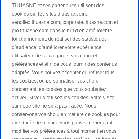
THUASNE et ses partenaires utilisent des
cookies sur les sites thuasne.com,
venoflex.thuasne.com, corporate.thuasne.com et
Une carrière en mouvement avec
pro.thuasne.com dans le but d’en améliorer le
Thuasne®
fonctionnement, de réaliser des statistiques
d’audience, d’améliorer votre expérience
Rejoindre Thuasne®, c'est participer à une aventure
entrepreneuriale où innovation technologique et
utilisateur, de sauvegarder vos choix et
VOIR
impact social se conjuguent au service de la santé.
préférences et afin de vous fournir des contenus
PLUS
adaptés. Vous pouvez accepter ou refuser tous
les cookies, ou personnaliser vos choix
Suivez-nous
concernant les cookies que vous souhaitez
activer. Si vous refusez les cookies, votre visite
sur notre site ne sera pas tracée. Nous
Facebook
Nous contacter
Youtube
LinkedIn
conservons vos choix en matière de cookies pour
une durée de 6 mois. Vous pouvez cependant
Candidats
modifier vos préférences à tout moment en vous