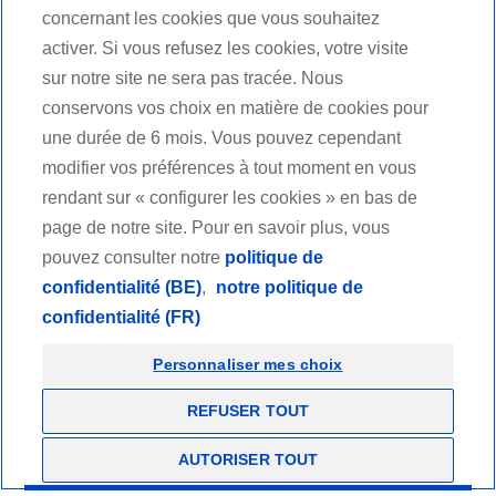
Suivez-nous
concernant les cookies que vous souhaitez
activer. Si vous refusez les cookies, votre visite
sur notre site ne sera pas tracée. Nous
Facebook
Nous contacter
Youtube
LinkedIn
conservons vos choix en matière de cookies pour
une durée de 6 mois. Vous pouvez cependant
Candidats
modifier vos préférences à tout moment en vous
rendant sur « configurer les cookies » en bas de
Fournisseurs
page de notre site. Pour en savoir plus, vous
pouvez consulter notre
politique de
Revendeurs
confidentialité (BE)
,
notre politique de
confidentialité (FR)
Professionnels de santé
Personnaliser mes choix
Mentions légales et conditions générales d'utilisation
Charte éthique
REFUSER TOUT
Politique de confidentialité
Copyrights
AUTORISER TOUT