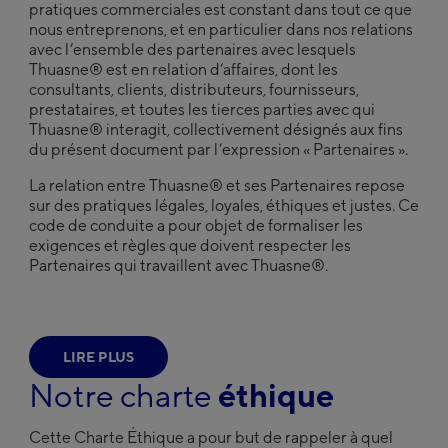
Italy
pratiques commerciales est constant dans tout ce que
nous entreprenons, et en particulier dans nos relations
Italiano
Carrières
avec l’ensemble des partenaires avec lesquels
Japan
Thuasne® est en relation d‘affaires, dont les
日本語
consultants, clients, distributeurs, fournisseurs,
Kazakhstan
prestataires, et toutes les tierces parties avec qui
Русский
Thuasne® interagit, collectivement désignés aux fins
Faire
Middle-East
une
du présent document par l’expression « Partenaires ».
recherche
English
Netherlands
La relation entre Thuasne® et ses Partenaires repose
sur des pratiques légales, loyales, éthiques et justes. Ce
Nederlands
code de conduite a pour objet de formaliser les
Poland
exigences et règles que doivent respecter les
Polska
Partenaires qui travaillent avec Thuasne®.
Slovakia
Slovenský
Spain
Español
Sweden
LIRE PLUS
Svenska
Notre charte
éthique
Ukraine
український
Cette Charte Éthique a pour but de rappeler à quel