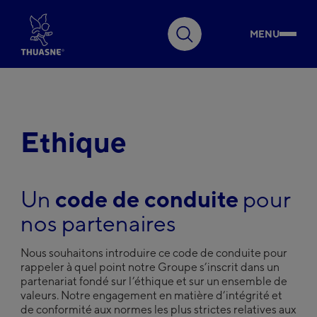
MENU
Faire
une
recherche
Choisissez votre pays
Australia
English
Notre Groupe
Ethique
Belgium
Français
Belgium
Innovation
Nederlands
Un
code de conduite
pour
Czech Republic
Čeština
nos partenaires
France
Expertise
Français
Nous souhaitons introduire ce code de conduite pour
Germany
rappeler à quel point notre Groupe s’inscrit dans un
Deutsch
partenariat fondé sur l’éthique et sur un ensemble de
Engagements
Hungary
valeurs. Notre engagement en matière d’intégrité et
Magyar
de conformité aux normes les plus strictes relatives aux