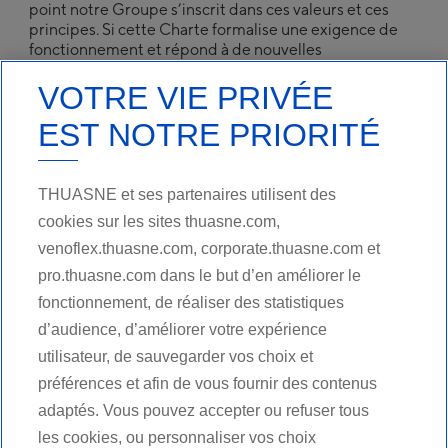
United Kingdom
point notre Groupe s’inscrit dans ces valeurs et ces
English
principes. Si cette Charte formalise une exigence de
fonctionnement et répond à de nouvelles
réglementations, elle symbolise surtout notre
®
Découvrez Thuasne
Group
VOTRE VIE PRIVÉE
philosophie de développement, en recherche, en
production, en distribution comme en communication,
Deutsch
EST NOTRE PRIORITÉ
dont l’aboutissement est le service de toutes les
English
personnes dans leur parcours de santé.
Français
THUASNE et ses partenaires utilisent des
cookies sur les sites thuasne.com,
venoflex.thuasne.com, corporate.thuasne.com et
pro.thuasne.com dans le but d’en améliorer le
fonctionnement, de réaliser des statistiques
d’audience, d’améliorer votre expérience
utilisateur, de sauvegarder vos choix et
LIRE PLUS
préférences et afin de vous fournir des contenus
adaptés. Vous pouvez accepter ou refuser tous
les cookies, ou personnaliser vos choix