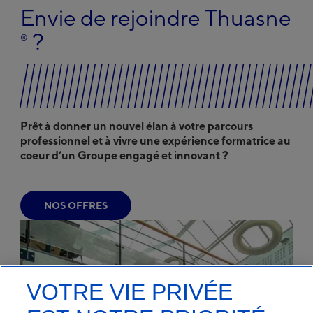
Envie de rejoindre Thuasne
?
®
Prêt à donner un nouvel élan à votre parcours
professionnel et à vivre une expérience formatrice au
coeur d’un Groupe engagé et innovant ?
NOS OFFRES
VOTRE VIE PRIVÉE