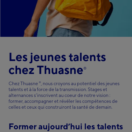
Italy
Italiano
Carrières
Japan
日本語
Kazakhstan
Русский
Faire
Middle-East
une
recherche
English
Les jeunes talents
Netherlands
Nederlands
chez Thuasne
Poland
®
Polska
Slovakia
®
Chez Thuasne
, nous croyons au potentiel des jeunes
Slovenský
talents et à la force de la transmission. Stages et
Spain
alternances s’inscrivent au coeur de notre vision :
Español
former, accompagner et révéler les compétences de
Sweden
celles et ceux qui construiront la santé de demain.
Svenska
Ukraine
Former aujourd’hui les talents
український