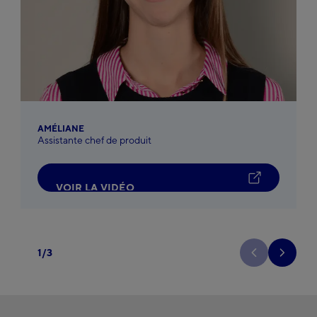
AMÉLIANE
Assistante chef de produit
V
O
I
R
L
A
V
I
D
É
O
1
/
3
Précedent
Suivant