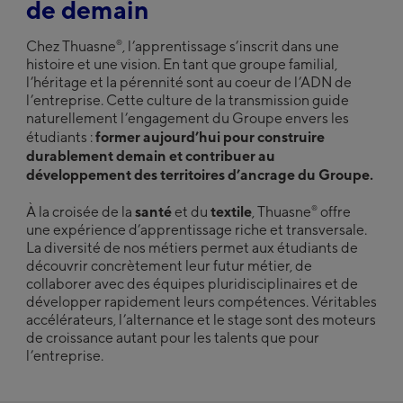
United Kingdom
de demain
English
®
Chez Thuasne
, l’apprentissage s’inscrit dans une
histoire et une vision. En tant que groupe familial,
®
Découvrez Thuasne
Group
l’héritage et la pérennité sont au coeur de l’ADN de
l’entreprise. Cette culture de la transmission guide
Deutsch
naturellement l’engagement du Groupe envers les
English
former aujourd’hui pour construire
étudiants :
Français
durablement demain et contribuer au
développement des territoires d’ancrage du Groupe.
santé
textile
®
À la croisée de la
et du
, Thuasne
offre
une expérience d’apprentissage riche et transversale.
La diversité de nos métiers permet aux étudiants de
découvrir concrètement leur futur métier, de
collaborer avec des équipes pluridisciplinaires et de
développer rapidement leurs compétences. Véritables
accélérateurs, l’alternance et le stage sont des moteurs
de croissance autant pour les talents que pour
l’entreprise.