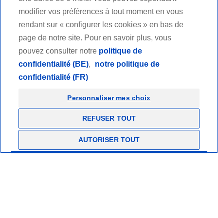
Suivez-nous
modifier vos préférences à tout moment en vous
rendant sur « configurer les cookies » en bas de
page de notre site. Pour en savoir plus, vous
Facebook
Nous contacter
Youtube
LinkedIn
pouvez consulter notre
politique de
confidentialité (BE)
,
notre politique de
Candidats
confidentialité (FR)
Fournisseurs
Personnaliser mes choix
REFUSER TOUT
Revendeurs
AUTORISER TOUT
Professionnels de santé
Mentions légales et conditions générales d'utilisation
Charte éthique
Politique de confidentialité
Copyrights