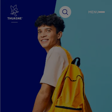
MENU
Faire
une
recherche
Choisissez votre pays
Australia
English
Notre Groupe
Belgium
Français
Belgium
Innovation
Nederlands
Czech Republic
Čeština
France
Expertise
Français
Germany
Deutsch
Engagements
Hungary
Magyar